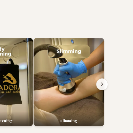
tening
Slimming