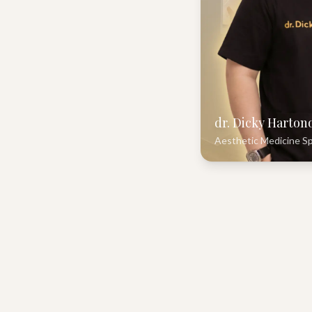
dr. Dicky Harton
Aesthetic Medicine Sp